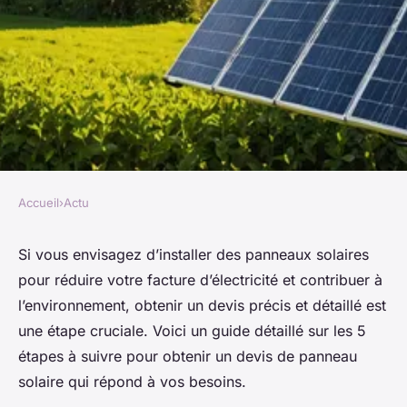
Accueil
›
Actu
ACTU
Les 5 étapes incontournables
Si vous envisagez d’installer des panneaux solaires
pour réduire votre facture d’électricité et contribuer à
pour obtenir un devis de
l’environnement, obtenir un devis précis et détaillé est
panneau solaire
une étape cruciale. Voici un guide détaillé sur les 5
étapes à suivre pour obtenir un devis de panneau
Laura
•
31 décembre 2024
•
5 min de lecture
solaire qui répond à vos besoins.