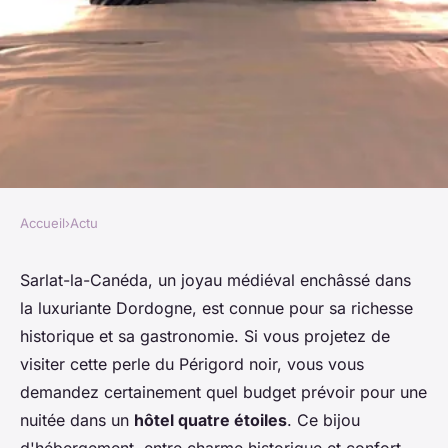
Accueil
›
Actu
ACTU
Sarlat : combien coûte une
Sarlat-la-Canéda, un joyau médiéval enchâssé dans
la luxuriante Dordogne, est connue pour sa richesse
nuitée dans un hôtel quatre
historique et sa gastronomie. Si vous projetez de
étoiles ?
visiter cette perle du Périgord noir, vous vous
demandez certainement quel budget prévoir pour une
Laura
•
20 janvier 2024
•
2 min de lecture
nuitée dans un
hôtel quatre étoiles
. Ce bijou