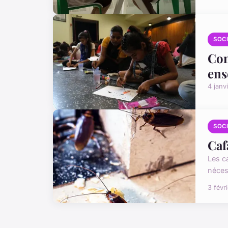
SOC
Com
ens
4 janv
SOC
Caf
Les c
néces
3 févr