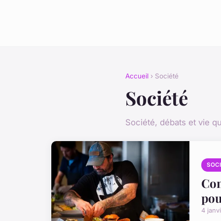
Accueil
› Société
Société
Société, débats et vie q
SOC
Com
pou
4 janv