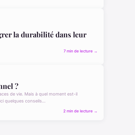
rer la durabilité dans leur
7 min de lecture →
nnel ?
ces de vie. Mais à quel moment est-il
ci quelques conseils...
2 min de lecture →