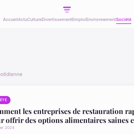
Accueil
Actu
Culture
Divertissement
Emploi
Environnement
Société
uotidienne
IÉTÉ
ment les entreprises de restauration rap
r offrir des options alimentaires saines 
ier 2024