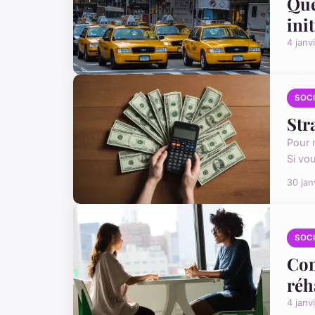
Que
ini
4 janv
SOC
Str
Pour m
Si vo
30 jan
SOC
Com
réh
4 janv