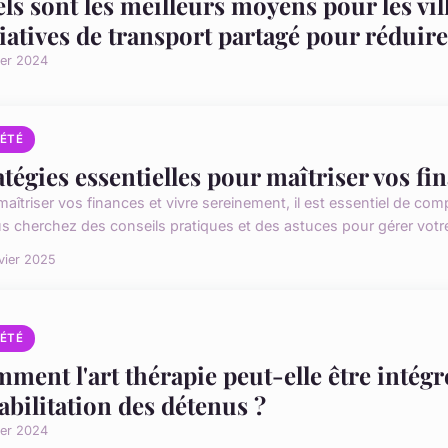
ls sont les meilleurs moyens pour les vi
tiatives de transport partagé pour réduire
ier 2024
IÉTÉ
atégies essentielles pour maîtriser vos fi
aîtriser vos finances et vivre sereinement, il est essentiel de com
us cherchez des conseils pratiques et des astuces pour gérer votre
vier 2025
IÉTÉ
ment l'art thérapie peut-elle être intég
abilitation des détenus ?
ier 2024