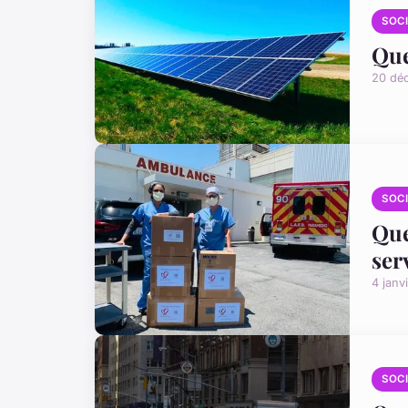
SOC
Que
20 dé
SOC
Que
ser
4 janv
SOC