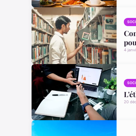
SOC
Com
pou
4 janv
SOC
L'é
20 dé