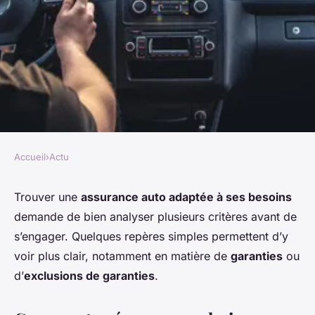
Accueil
›
Actu
ACTU
Assurance voiture, comment
Trouver une
assurance auto adaptée à ses besoins
demande de bien analyser plusieurs critères avant de
s'y prendre pour choisir la
s’engager. Quelques repères simples permettent d’y
bonne option ?
voir plus clair, notamment en matière de
garanties
ou
d’
exclusions de garanties
.
Clara
•
20 août 2025
•
1 min de lecture