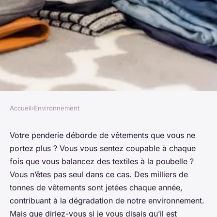
Accueil
›
Environnement
ENVIRONNEMENT
Comment créer une initiative
Votre penderie déborde de vêtements que vous ne
portez plus ? Vous vous sentez coupable à chaque
de recyclage des vêtements
fois que vous balancez des textiles à la poubelle ?
usés dans une communauté ?
Vous n’êtes pas seul dans ce cas. Des milliers de
tonnes de vêtements sont jetées chaque année,
Thomas
•
4 janvier 2024
•
6 min de lecture
contribuant à la dégradation de notre environnement.
Mais que diriez-vous si je vous disais qu’il est