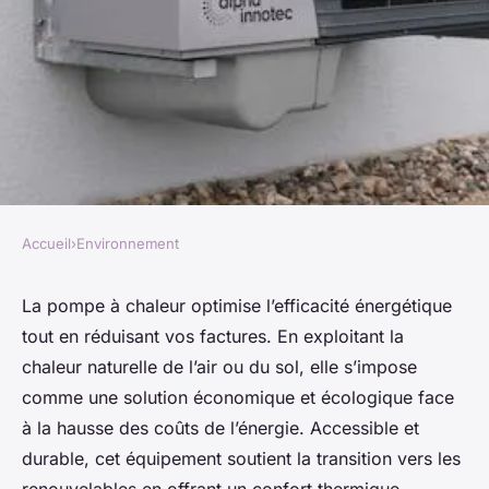
Accueil
›
Environnement
ENVIRONNEMENT
Énergie renouvelable : la
La pompe à chaleur optimise l’efficacité énergétique
tout en réduisant vos factures. En exploitant la
pompe à chaleur, votre alliée
chaleur naturelle de l’air ou du sol, elle s’impose
économique
comme une solution économique et écologique face
à la hausse des coûts de l’énergie. Accessible et
Thomas
•
16 juin 2025
•
7 min de lecture
durable, cet équipement soutient la transition vers les