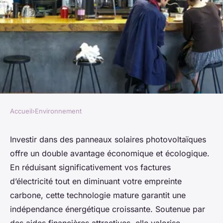
Accueil
›
Environnement
ENVIRONNEMENT
10 raisons de choisir des
Investir dans des panneaux solaires photovoltaïques
offre un double avantage économique et écologique.
panneaux solaires
En réduisant significativement vos factures
photovoltaïques
d’électricité tout en diminuant votre empreinte
carbone, cette technologie mature garantit une
Thomas
•
17 octobre 2025
•
12 min de lecture
indépendance énergétique croissante. Soutenue par