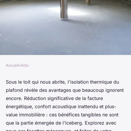
Accueil
›
Actu
ACTU
Les avantages cachés de
Sous le toit qui nous abrite, l'isolation thermique du
plafond révèle des avantages que beaucoup ignorent
l'isolation thermique du
encore. Réduction significative de la facture
plafond que vous devez
énergétique, confort acoustique inattendu et plus-
connaître.
value immobilière : ces bénéfices tangibles ne sont
que la partie émergée de l'iceberg. Explorez avec
Laura
•
11 avril 2024
•
2 min de lecture