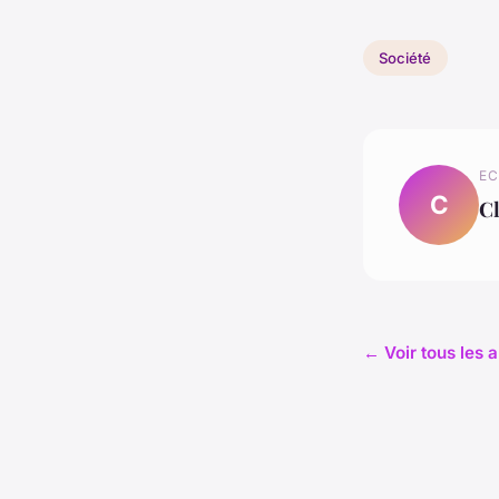
Société
EC
C
C
← Voir tous les a