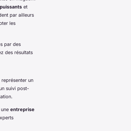
 puissants
et
ent par ailleurs
ter les
és par des
z des résultats
t représenter un
un suivi post-
ation.
r une
entreprise
experts