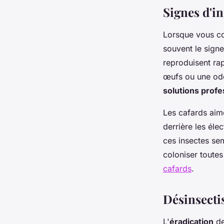
Signes d'in
Clara
•
3 février 2025
•
2 min de lecture
Lorsque vous co
souvent le sign
reproduisent ra
œufs ou une ode
solutions profe
Les cafards aim
derrière les éle
ces insectes sem
coloniser toute
cafards
.
Désinsectis
L'
éradication
de