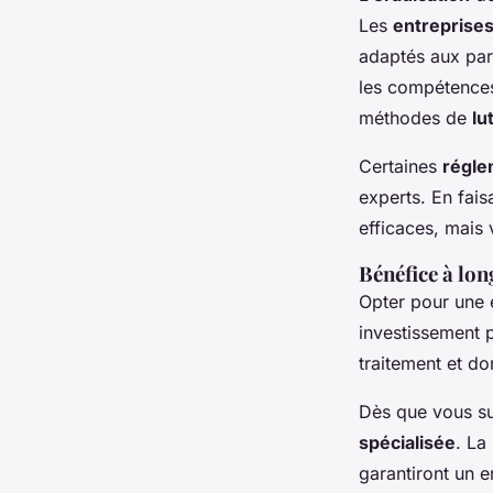
Les
entreprises
adaptés aux part
les compétences 
méthodes de
lu
Certaines
régle
experts. En fais
efficaces, mais 
Bénéfice à lon
Opter pour une e
investissement p
traitement et do
Dès que vous su
spécialisée
. La
garantiront un e