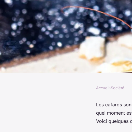
Accueil
›
Société
SOCIÉTÉ
Cafards : quand faut
Les cafards son
quel moment est-
professionnel ?
Voici quelques c